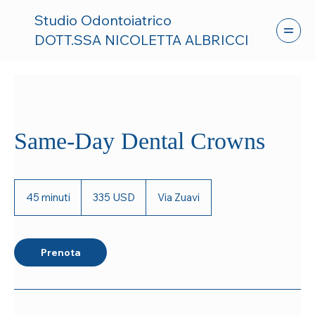
Studio Odontoiatrico
DOTT.SSA NICOLETTA ALBRICCI
Same-Day Dental Crowns
335
dollari
45 minuti
4
335 USD
Via Zuavi
statunitensi
5
m
i
n
Prenota
u
t
i