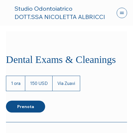
Studio Odontoiatrico
DOTT.SSA NICOLETTA ALBRICCI
Dental Exams & Cleanings
150
dollari
1 ora
1
150 USD
Via Zuavi
statunitensi
o
r
Prenota