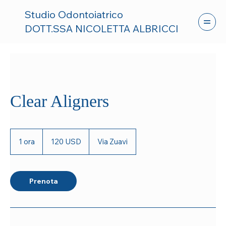
Studio Odontoiatrico
DOTT.SSA NICOLETTA ALBRICCI
Clear Aligners
120
dollari
1 ora
1
120 USD
Via Zuavi
statunitensi
o
r
Prenota